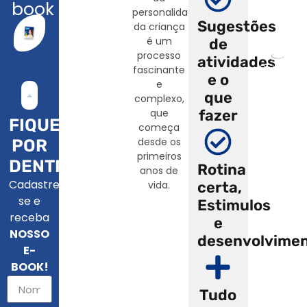
book
personalidade
Sugestões
da criança
é um
de
processo
atividades
Colégio
fascinante
e o
Dom Bosco
e
© 2023.
que
complexo,
Desenvolvido
por
Agência 7
fazer
que
Zion
FIQUE
começa
desde os
POR
primeiros
DENTRO
Rotina
anos de
Cadastre-
certa,
vida.
se e
Estimulos
receba
e
NOSSO
desenvolvime
E-
BOOK!
Tudo