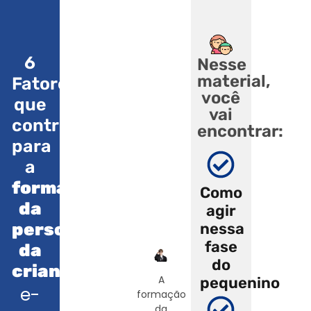
6
Nesse
material,
Fatores
você
que
vai
contribuem
encontrar:
para
a
formação
Como
da
agir
personalidade
nessa
fase
da
do
criança
A
pequenino
e-
formação
da