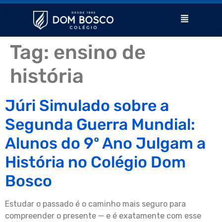
Tag:
ensino de
história
Júri Simulado sobre a
Segunda Guerra Mundial:
Alunos do 9º Ano Julgam a
História no Colégio Dom
Bosco
Estudar o passado é o caminho mais seguro para
compreender o presente — e é exatamente com esse