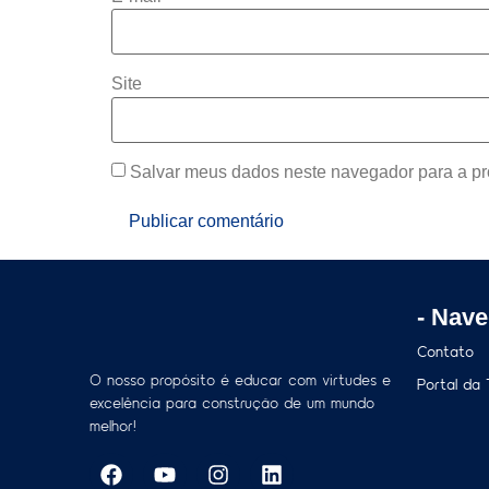
Site
Salvar meus dados neste navegador para a pr
- Nav
Contato
O nosso propósito é educar com virtudes e
Portal da
excelência para construção de um mundo
melhor!