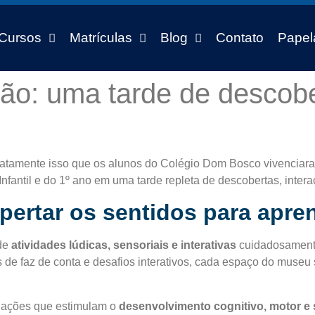
Cursos
Matrículas
Blog
Contato
Papel
o: uma tarde de descober
 exatamente isso que os alunos do Colégio Dom Bosco vivenciar
nfantil e do 1º ano em uma tarde repleta de descobertas, interaç
spertar os sentidos para apre
 de
atividades lúdicas, sensoriais e interativas
cuidadosamente
s de faz de conta e desafios interativos, cada espaço do muse
tuações que estimulam o
desenvolvimento cognitivo, motor e 