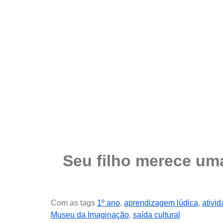
Seu filho merece um
Com as tags
1º ano
,
aprendizagem lúdica
,
ativid
Museu da Imaginação
,
saída cultural