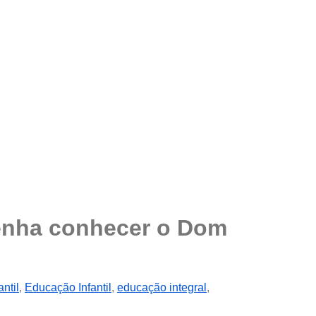
Venha conhecer o Dom
ntil
,
Educação Infantil
,
educação integral
,