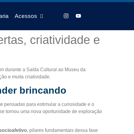
aria
Acessos
tas, criatividade e
am durante a Saída Cultural ao Museu da
ão e muita criatividade.
nder brincando
 pensadas para estimular a curiosidade e o
u se tornou uma nova oportunidade de exploração
socioafetivo
, pilares fundamentais dessa fase