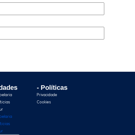
idades
- Políticas
pelaria
Privacidade
tícias
Cookies
ur
pelaria
tícias
ur