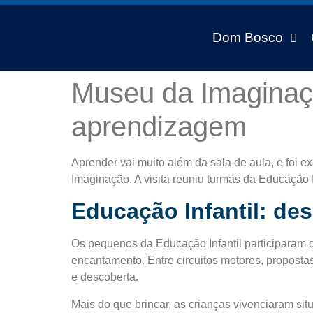
Dom Bosco
Museu da Imaginaçã
aprendizagem
Aprender vai muito além da sala de aula, e foi
Imaginação. A visita reuniu turmas da Educação I
Educação Infantil: de
Os pequenos da Educação Infantil participaram
encantamento. Entre circuitos motores, proposta
e descoberta.
Mais do que brincar, as crianças vivenciaram si