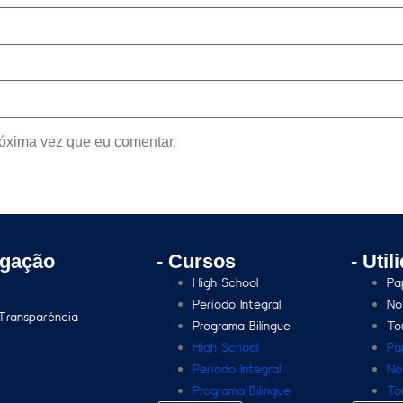
óxima vez que eu comentar.
egação
- Cursos
- Util
High School
Pa
Período Integral
No
 Transparência
Programa Bilíngue
To
High School
Pa
Período Integral
No
Programa Bilíngue
To